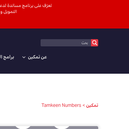
تعرّف على برنامج مساندة لدعم
التمويل وا
عن تمكين
برامج ا
تمكين
>
Tamkeen Numbers