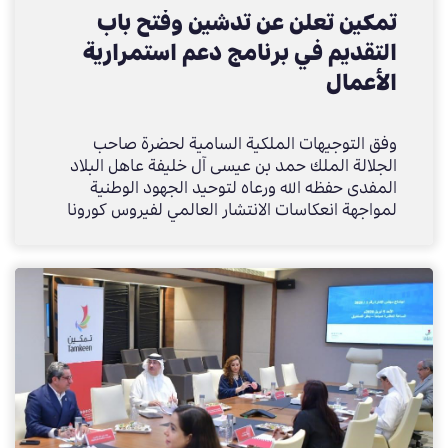
تمكين تعلن عن تدشين وفتح باب
التقديم في برنامج دعم استمرارية
الأعمال
وفق التوجيهات الملكية السامية لحضرة صاحب
الجلالة الملك حمد بن عيسى آل خليفة عاهل البلاد
المفدى حفظه الله ورعاه لتوحيد الجهود الوطنية
لمواجهة انعكاسات الانتشار العالمي لفيروس كورونا
(COVID-19) على المستوى المحلي بما يحافظ على
صحة وسلامة المواطنين والمقيمين بالتوازي مع
استمرار برامج الدولة ومسيرة عملها تحقيقاً لمساعي
التنمية المستدامة لصالح المواطنين ومتابعةً لقرارات
الحكومة برئاسة صاحب السمو الملكي الأمير خليفة
بن سلمان آل خليفة حفظه الله وأوامر صاحب السمو
الملكي الأمير سلمان بن حمد آل خليفة ولي العهد
نائب القائد الأعلى النائب الأول لرئيس مجلس الوزراء
حفظه الله بإطلاق حزمة مالية واقتصادية لتوفير
السيولة اللازمة للقطاع الخاص للتعامل مع آثار