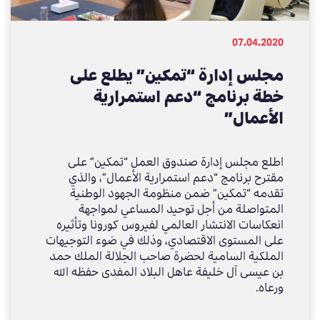
الأوضاع الراهنة للتصدي للفيروس حفاظاً على النمو
المستدام، أعلن معالي الشيخ محمد بن عيسى آل
خليفة رئيس مجلس إدارة صندوق العمل “تمكين” عن
07.04.2020
تدشين برنامج “دعم استمرارية الأعمال”، مؤكدا
معاليه بأن هذا البرنامج يتضمن منحة مقدمة
مجلس إدارة “تمكين” يطلع على
للمشاريع متناهية الصغر والمؤسسات الصغيرة التي
خطة برنامج “دعم استمرارية
تمتلك سجلاً تجارياً أو ترخيصاً رسمياً لمزاولة نشاطها
التجاري، حيث يهدف الدعم إلى توفير السيولة
الأعمال”
لمعالجة الجوانب التشغيلية في ظل الأوضاع الراهنة
للمؤسسات المتأثرة
اطلع مجلس إدارة صندوق العمل “تمكين” على
مقترح برنامج “دعم استمرارية الأعمال”، والذي
تقدمه “تمكين” ضمن منظومة الجهود الوطنية
المتواصلة من أجل توحيد المساعي لمواجهة
انعكاسات الانتشار العالمي لفيروس كورونا وتأثيره
على المستوى الاقتصادي، وذلك في ضوء التوجيهات
الملكية السامية لحضرة صاحب الجلالة الملك حمد
بن عيسى آل خليفة عاهل البلاد المفدى حفظه الله
ورعاه.