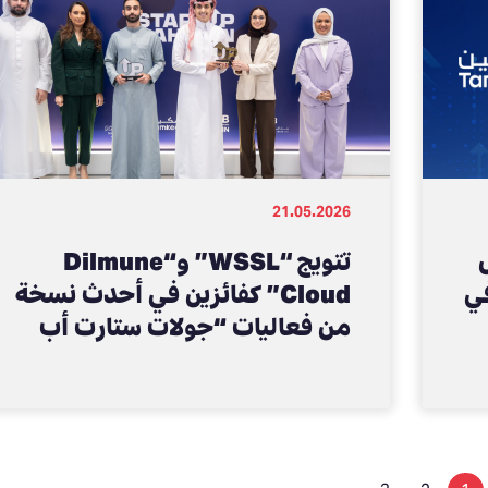
21.05.2026
تتويج “WSSL” و“Dilmune
في
Cloud” كفائزين في أحدث نسخة
من فعاليات “جولات ستارت أب
بحرين”