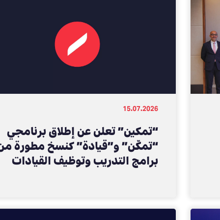
15.07.2026
“تمكين” تعلن عن إطلاق برنامجي
“تمكّن” و”قيادة” كنسخ مطورة من
برامج التدريب وتوظيف القيادات
السابقة، بما يعزز مهارات الكوادر
الوطنية ويدعم تطورها المهني في
سوق العمل