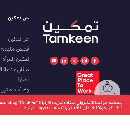
عن تمكين
عن تمكين
قصص ملهمة
تمكين المرأة
ميثاق خدمة ال
أخبارنا
وظائف تمكين
كوادر
يستخدم موقعنا الإل
فإنك تقر بموافقتك على كافة خيارات ملفات تعريف الارتباط.
www.tamkeen.bh هو الموقع الإلكتروني الرسمي والوحيد لصندوق العمل "تمكين"