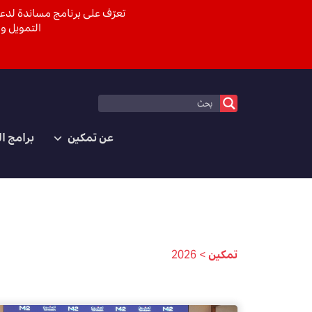
تعرّف على برنامج مساندة لدعم
التمويل وا
عن تمكين
برامج ا
تمكين
>
2026