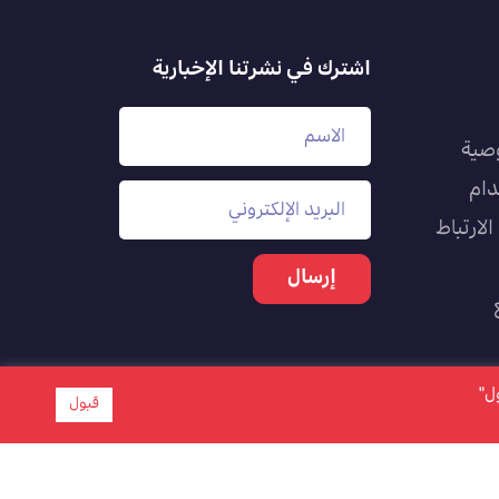
اشترك في نشرتنا الإخبارية
صية
دام
لارتباط
بول"
قبول