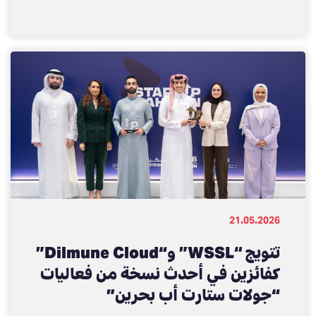
أب بحرين”
21.05.2026
تتويج “WSSL” و“Dilmune Cloud”
كفائزين في أحدث نسخة من فعاليات
“جولات ستارت أب بحرين”