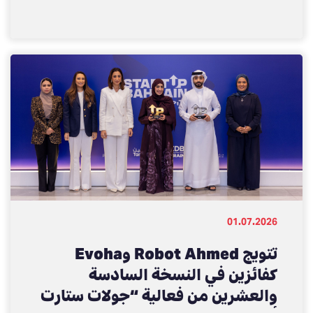
السابقة، بما يعزز مهارات الكوادر
الوطنية ويدعم تطورها المهني في
سوق العمل
01.07.2026
تتويج Robot Ahmed وEvoha
كفائزين في النسخة السادسة
والعشرين من فعالية “جولات ستارت