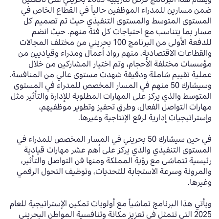
ضمن مسارين للمدراء الموظفين حالياً في القطاع الخاص في
المستوى المتوسط والمستوى التنفيذي حيث تم تصميم كل
مسار بما يتناسب مع احتياجات كل فئة منهم. حيث انضم
للدفعة الأولى من البرنامج
100
بحريني من مختلف المجالات
والقطاعات الاقتصادية، منهم رواد أعمال ومدراء وقياديين من
مؤسسات مختلفة الأحجام، وتم اختيار المشاركين
من خلال
عملية تقييم شاملة ودقيقة شهدت مستوى عالي من المنافسة.
وسيشارك
50
منهم في المسار المخصص للمدراء في المستوى
المتوسط والذي يركز على المهارات المطلوبة للإدارة والتأثير مثل
مهارات التواصل الفعال، وطرق تحفيز وتطوير موظفيهم،
وإستراتيجيات إدارية لرفع الإنتاجية وغيرها.
في حين سيشارك
50
بحريني في المسار المخصص للمدراء في
المستوى التنفيذي والذي يركز على أهم عشر مهارات قيادية
رئيسية تتماشى مع رؤية المملكة ومنها فن التواصل والتأثير،
والمرونة وسرعة الاستجابة للتحديات، وتوظيف التحول الرقمي
وغيرها.
ويأتي هذا البرنامج تماشياً مع أولويات تمكين الإستراتيجية للعام
2025 التي تتمثل في تعزيز مكانة وتنافسية المواطن البحريني