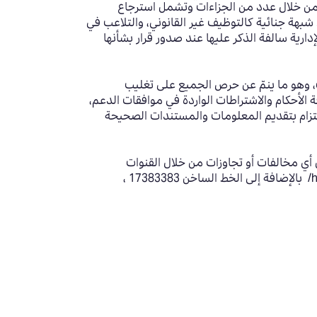
من خلال عدد من الجزاءات وتشمل استرجاع
 شبهة جنائية كالتوظيف غير القانوني، والتلاعب في
دارية سالفة الذكر عليها عند صدور قرار بشأنها
ك، وهو ما ينمّ عن حرص الجميع على تغليب
الأحكام والاشتراطات الواردة في موافقات الدعم،
لتزام بتقديم المعلومات والمستندات الصحيحة
أي مخالفات أو تجاوزات من خلال القنوات
المخصصة لذلك والتي تشمل الصفحة المخصصة على الموقع الإلكتروني https://www.tamkeen.bh/whistleblower-form/ بالإضافة إلى الخط الساخن 17383383 ،