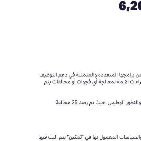
 من هذا العام تمكين تنفذ 6,200
 من برامجها المتعددة والمتمثلة في دعم التوظيف
ءات الازمة لمعالجة أي فجوات أو مخالفات يتم
إذ بلغ عدد الزيارات التي تم تنفيذها خلال النصف الأول من هذا العام 6,200 زيارة تفتيشية للمستفيدين من برامج التوظيف والتطور الوظيفي، حيث تم رصد 25 مخالفة
والسياسات المعمول بها في “تمكين” يتم البت فيها