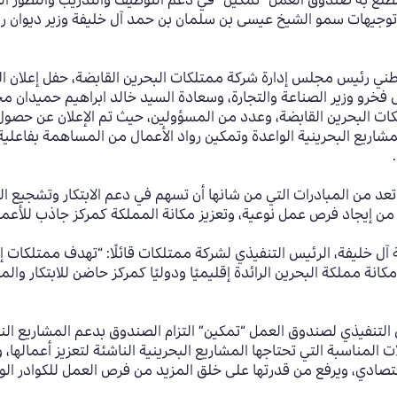
يضطلع به صندوق العمل “تمكين” في دعم التوظيف والتدريب والتطور ال
 ضوء توجيهات سمو الشيخ عيسى بن سلمان بن حمد آل خليفة وزير ديوا
وطني رئيس مجلس إدارة شركة ممتلكات البحرين القابضة، حفل إعلان ا
دل فخرو وزير الصناعة والتجارة، وسعادة السيد خالد ابراهيم حميدان
كات البحرين القابضة، وعدد من المسؤولين، حيث تم الإعلان عن حصول ك
مشاريع البحرينية الواعدة وتمكين رواد الأعمال من المساهمة بفاعلي
تعد من المبادرات التي من شانها أن تسهم في دعم الابتكار وتشجيع ال
ها من إيجاد فرص عمل نوعية، وتعزيز مكانة المملكة كمركز جاذب للأعما
آل خليفة، الرئيس التنفيذي لشركة ممتلكات قائلًا: “تهدف ممتلكات إ
انة مملكة البحرين الرائدة إقليميًا ودوليًا كمركز حاضن للابتكار وا
التنفيذي لصندوق العمل “تمكين” التزام الصندوق بدعم المشاريع النا
 المناسبة التي تحتاجها المشاريع البحرينية الناشئة لتعزيز أعمالها،
اقتصادي، ويرفع من قدرتها على خلق المزيد من فرص العمل للكوادر الو