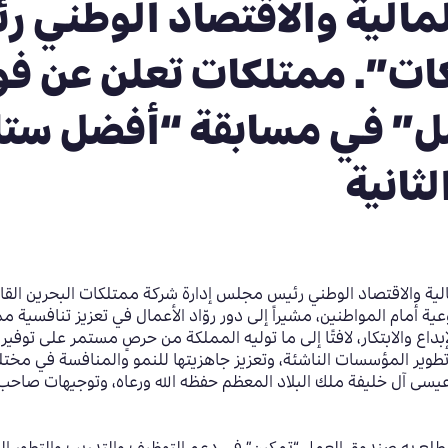
مالية والاقتصاد الوطني ر
ت”. ممتلكات تعلن عن فو
سل” في مسابقة “أفضل ست
ثانية
لية والاقتصاد الوطني رئيس مجلس إدارة شركة ممتلكات البحرين القاب
ة أمام المواطنين، مشيراً إلى دور روّاد الأعمال في تعزيز تنافسية مم
اع والابتكار، لافتًا إلى ما توليه المملكة من حرصٍ مستمر على توفير
تطوير المؤسسات الناشئة، وتعزيز جاهزيتها للنمو والمنافسة في مختل
يسى آل خليفة ملك البلاد المعظم حفظه الله ورعاه، وتوجيهات صاحب 