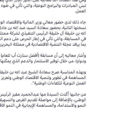
وفي هذا الصدد، أكد معاليه على الدور البارز الذي 
تبني المبادرات والبرامج النوعيّة، والتي تأتي في
العمل.
جاء ذلك لدى حضور معالي وزير المالية والاقتصاد ال
نسختها الثانية، بحضور سعادة السيد عبد الله بن عا
الله بن خليفة آل خليفة الرئيس التنفيذي لشركة ممتل
في المسابقة، والتي تأتي في إطار الحرص على دعم ال
بما يرفد عجلة التنمية الاقتصادية في مملكة البحرين.
وأشار معاليه إلى أن مسابقة (أفضل ستارت أب للعام) 
ودوليًا، من خلال توفير الاستثمار والدعم الذي يمكّن
وبهذه المناسبة صرح سعادة الشيخ عبد الله بن خليفة 
المساهمة في تطوير وتنمية الاقتصاد الوطني وتعزيز مك
العمل النوعية للكفاءات الوطنية”.
من جانبها أكّدت السيدة مها عبدالحميد مفيز الرئيس 
الوطني، بالإضافة إلى مواصلة تقديم الفرص والتسهيلات
النمو والاستدامة، والمساهمة الإيجابية في النمو ال