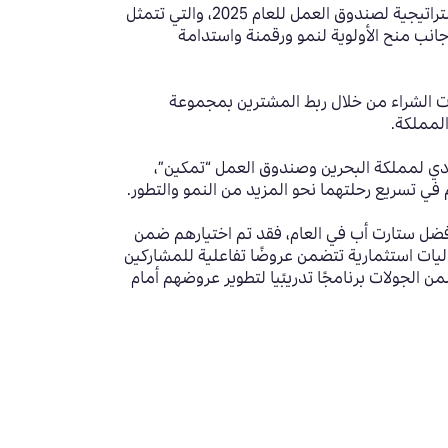
هذا، وتتماشى هذه الشراكة بين ممتلكات وصندوق العمل “تمكين” لدعم مبادرة (أفضل ستارت أب للعام) مع الأولويات الاستراتيجية لصندوق العمل للعام 2025، والتي تتمثل
 جانب منح الأولوية لنمو ورقمنة واستدامة
يات الشراء من خلال ربط المشترين بمجموعة
لمملكة.
يادي لمملكة البحرين وصندوق العمل “تمكين”،
 تسريع رحلتهما نحو المزيد من النمو والتطور.
فضل ستارت أب في العام، فقد تم اختيارهم ضمن
يات استثمارية تتضمن عروضًا تفاعلية للمشاركين
مستثمرين والمختصين، حيث تم عقد 6 جولات خلال العام الماضي وتم اختيار 12 فائزًا. وتتضمن الجولات برنامجًا تدريبًيا لتطوير عروضهم أمام