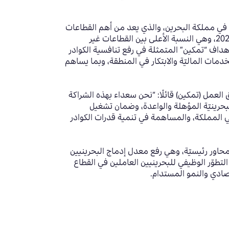
ر في مملكة البحرين، والذي يعد من أهم القطاعات
الرئيسيّة الرافدة للاقتصاد الوطني، إذ ساهم بنسبة 18.1% من الناتج المحلي الإجمالي الحقيقي في الربع الثالث من العام 2023، وهي النسبة الأعلى بين القطاعات غير
أهداف “تمكين” المتمثلة في رفع تنافسية الكوادر
خدمات الماليّة والابتكار في المنطقة، وبما يساهم
لعمل (تمكين) قائلًا: “نحن سعداء بهذه الشراكة
بحرينيّة المؤهلة والواعدة، وضمان تشغيل
في المملكة، والمساهمة في تنمية قدرات الكوادر
ليج تماشيًا مع أولوياتها الاستراتيجية للعام 2024 المرتكزة على ثلاثة محاور رئيسيّة، وهي رفع معدل إدماج البحرينيين
تطوّر الوظيفي للبحرينيين العاملين في القطاع
صادي والنمو المستدام.