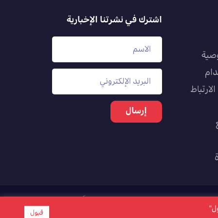
اشترك في نشرتنا الإخبارية
صية
دام
لارتباط
بول"
قبول