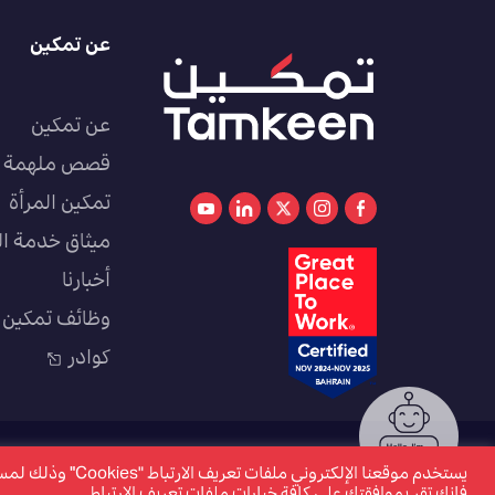
عن تمكين
عن تمكين
قصص ملهمة
تمكين المرأة
ميثاق خدمة ال
أخبارنا
وظائف تمكين
كوادر
www.tamkeen.bh هو الموقع الإلكتروني الرسمي والوحيد لصندوق العمل "تمكين"
يستخدم موقعنا الإل
©2026 تمكين. جميع الحقوق محفوظة. تم تحديث الصفحة بتاريخ 5 مارس 2024.
فإنك تقر بموافقتك على كافة خيارات ملفات تعريف الارتباط.