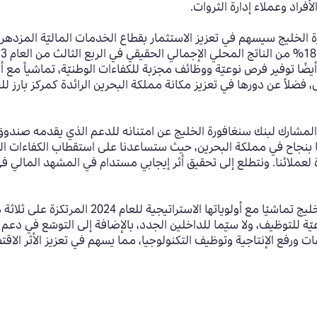
راد وعملاء إدارة الثروات.
رة الخليج سيسهم في تعزيز الاستثمار بقطاع الخدمات الماليّة المزده
أيضًا توفير فرص نوعيّة ووظائف مجزبة للكفاءات الوطنيّة، تماشياً مع 
فضلاً عن دورها في تعزيز مكانة مملكة البحرين الرائدة كمركز بارز لل
المشارك لبنك سنغافورة الخليج عن امتنانه للدعم الذي يقدمه صندوق ا
نا بنجاح في مملكة البحرين، حيث ستساعدنا على استقطاب الكفاءات ال
 لعملائنا. ونتطلع إلى تحقيق أثر إيجابي مستدام في المشهد المالي 
ويأتي دعم صندوق العمل “تمكين” لبنك سنغافورة الخ
للتوظيف، ولا سيّما للداخلين الجدد، بالإضافة إلى التوسّع في دعم ال
رفع الإنتاجية وتوظيف التكنولوجيا، مما يسهم في تعزيز الأثر الاقت