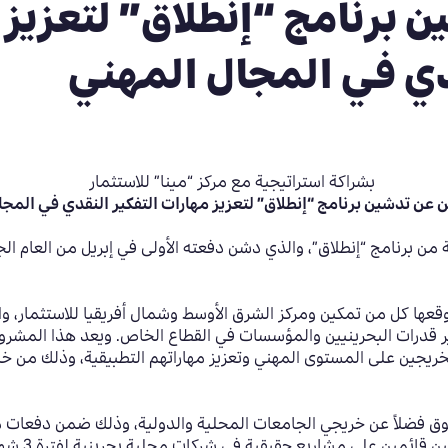
 برنامج “إنطلاق” لتعزيز
قدي في المجال المهني
بشراكة استراتيجية مع مركز “مينا” للاستثمار
 عن تدشين برنامج “إنطلاق” لتعزيز مهارات التفكير النقدي في المج
من برنامج “إنطلاق”، والذي دشن دفعته الأولى في إبريل من العام الج
عها كل من تمكين ومركز الشرق الأوسط وشمال أفريقيا للاستثمار، وال
ير قدرات البحرينيين والمؤسسات في القطاع الخاص. ويعد هذا المشروع
لخريجين على المستوى المهني وتعزيز مهاراتهم التطبيقية، وذلك من 
30 من طالب جامعي متفوق فضلاً عن خريجي الجامعات المحلية والدولية، وذلك ضمن
ئمين على مشاريع حقيقية في شركات محلية بحرينية لفترة 3 شهور.