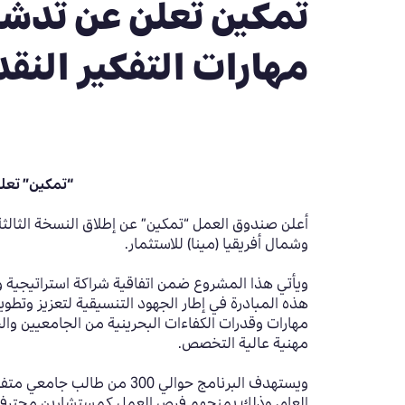
تمكين تعلن عن تدشين
مهارات التفكير الن
“تمكين” تعلن
أعلن صندوق العمل “تمكين” عن إطلاق النسخة الثالثة 
وشمال أفريقيا (مينا) للاستثمار.
ويأتي هذا المشروع ضمن اتفاقية شراكة استراتيجية وق
هذه المبادرة في إطار الجهود التنسيقية لتعزيز وتطو
مهارات وقدرات الكفاءات البحرينية من الجامعيين وا
مهنية عالية التخصص.
ويستهدف البرنامج حوالي 0
العام، وذلك بمنحهم فرص العمل كمستشارين محترفين قا