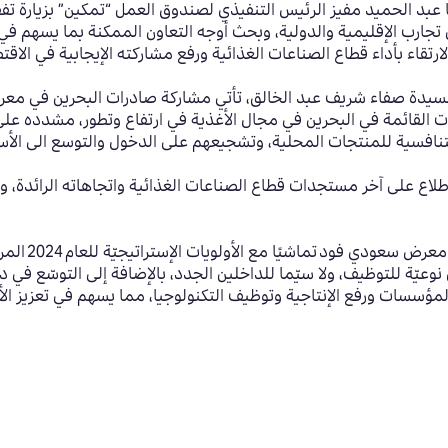
بد الحميد مفيز الرئيس التنفيذي لصندوق العمل “تمكين” بزيارة
تفق
ارب الإقليمية والدولية، وبحث أوجه التعاون
الممكنة بما يسهم في
تقاء بأداء قطاع الصناعات الغذائية ورفع مشاركته الإيجابية في الاقت
لسيدة صفاء شريف عبد الخالق، تأتي مشاركة صادرات البحرين في معرض
القائمة في البحرين في مجال الأغذية في ارتفاع وتطور، مشدده على أ
تنافسية للمنتجات المحلية، وتشجيعهم على الدخول والتوسع الى الأسو
 على آخر مستجدات قطاع الصناعات الغذائية واتجاهاته الرائدة، وتبا
رض سعودي فود تماشيًا مع الأولويات الإستراتيجيّة للعام
2024
المر
ّة للتوظيف، ولا سيّما للداخلين الجدد، بالإضافة إلى التوسّع في دع
ؤسسات ورفع الإنتاجية وتوظيف التكنولوجيا، مما يسهم في تعزيز الأث