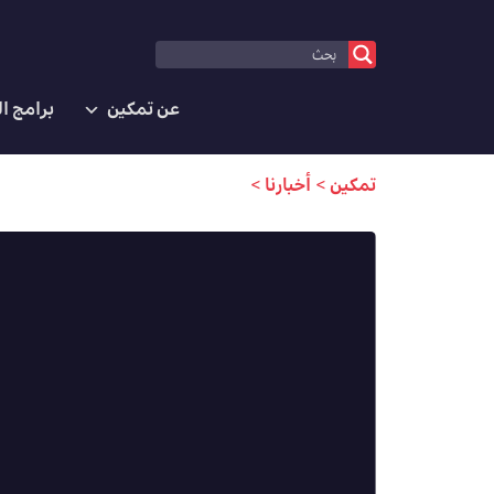
عن تمكين
برامج ا
تمكين
>
أخبارنا
>