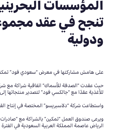
المؤسسات البحريني
تنجح في عقد مجموعة
ودولية
على هامش مشاركتها في معرض “سعودي فود” تمكنت ا
حيث عقدت
“
الصدفة للأسماك
“
اتفاقية شراكة مع شرك
للأغذية عقدًا مع “جالكسي فود” لتصدير منتجاتها إلى ا
واستطاعت شركة “دلاسبريسو” المختصة في إنتاج القهو
ويرعى صندوق العمل
“
تمكين” بالشراكة مع
“صادرات 
الرياض عاصمة المملكة العربية السعودية في الفترة
3