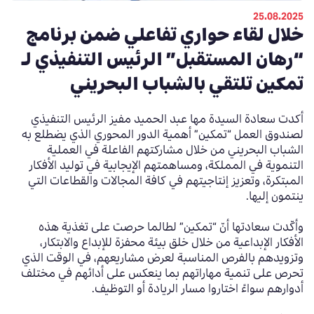
25.08.2025
خلال لقاء حواري تفاعلي ضمن برنامج
“رهان المستقبل” الرئيس التنفيذي لـ
تمكين تلتقي بالشباب البحريني
أكدت سعادة السيدة مها عبد الحميد مفيز الرئيس التنفيذي
لصندوق العمل “تمكين” أهمية الدور المحوري الذي يضطلع به
الشباب البحريني من خلال مشاركتهم الفاعلة في العملية
التنموية في المملكة، ومساهمتهم الإيجابية في توليد الأفكار
المبتكرة، وتعزيز إنتاجيتهم في كافة المجالات والقطاعات التي
ينتمون إليها.
وأكّدت سعادتها أنّ “تمكين” لطالما حرصت على تغذية هذه
الأفكار الإبداعية من خلال خلق بيئة محفزة للإبداع والابتكار،
وتزويدهم بالفرص المناسبة لعرض مشاريعهم، في الوقت الذي
تحرص على تنمية مهاراتهم بما ينعكس على أدائهم في مختلف
أدوارهم سواءً اختاروا مسار الريادة أو التوظيف.