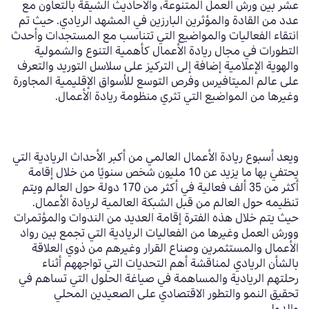
عشر بين ورش العمل المتنوعة، والأحاديث الشيقة بالتعاون مع
عدد من القادة والمؤثرين البارزين في المشهد الريادي.
حيث تم
انتقاء الفعاليات والمواضيع التي تتناسب مع المستجدات وأحدث
التطورات في مجال ريادة الأعمال كأهمية التنوع والشمولية
والهوية الإعلامية إضافة إلى التركيز على سلاسل التوريد والتعرف
على عالم الميتافيرس
وفرص التوسع للأسواق الإقليمية المجاورة
وغيرها من المواضيع التي تثري منظومة ريادة الأعمال.
ويعد أسبوع ريادة الأعمال العالمي من أكبر الأحداث الريادية التي
يحتفي بها ما يزيد عن
10
مليون شخص سنويًا من خلال إقامة
أكثر من
35
ألف فعالية في أكثر من
170
دولة حول العالم ويتم
تنظيمه حول العالم من قبل الشبكة العالمية لريادة الأعمال
.
حيث يتم خلال هذه الفترة إقامة العديد من الندوات والمؤتمرات
وورش العمل وغيرها من الفعاليات الريادية التي تجمع بين رواد
الأعمال والمستثمرين وصناع القرار وغيرهم من ذوي العلاقة
بالشأن الريادي لمناقشة أهم التحديات التي تواجههم أثناء
رحلتهم الريادية والمساهمة في صياغة الحلول التي تساهم في
تحقيق النمو والتطور الاقتصادي على الصعيدين المحلي