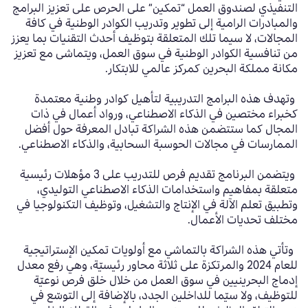
التنفيذي لصندوق العمل “تمكين” على الحرص على تعزيز البرامج
والمبادرات الرامية إلى تطوير وتدريب الكوادر الوطنية في كافة
المجالات، لا سيما تلك المتعلقة بتوظيف أحدث التقنيات بما يعزز
من تنافسية الكوادر الوطنية في سوق العمل، ويتماشى مع تعزيز
مكانة مملكة البحرين كمركز عالمي للابتكار.
وتهدف هذه البرامج التدريبية لتأهيل كوادر وطنية معتمدة
كخبراء مختصين في الذكاء الاصطناعي، ورواد أعمال في ذات
المجال كما ستتضمن هذه الشراكة تبادل المعرفة حول أفضل
الممارسات في مجالات الحوسبة السحابية، والذكاء الاصطناعي.
ويتضمن البرنامج تقديم فرص للتدريب على
3
مؤهلات رئيسية
متعلقة ب
مفاهيم واستخدامات الذكاء الاصطناعي التوليدي،
وتطبيق تعلم الآلة في الإنتاج والتشغيل، وتوظيف التكنولوجيا في
مختلف تحديات الأعمال.
وتأتي هذه الشراكة بالتماشي مع أولويات تمكين الإستراتيجية
للعام
2024
والمرتكزة على ثلاثة محاور رئيسيّة، وهي رفع معدل
إدماج البحرينيين في سوق العمل من خلال خلق فرص نوعيّة
للتوظيف، ولا سيّما للداخلين الجدد، بالإضافة إلى التوسّع في