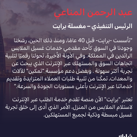
عبد الرحمن المناعي
الرئيس التنفيذي – مغسلة برايت
“تأسست -برايت- قبل 40 عامًا، ومنذ ذلك الحين، رسّخنا
وجودنا في السوق كأحد مقدمي خدمات غسيل الملابس
الرائدين في المملكة. وفي الآونة الأخيرة، تحولنا رقميًا لتلبية
اتجاهات السوق والمستهلك عبر الإنترنت الذي يبحث عن
تجربة أكثر سهولة . وبفضل دعم مؤسسة “تمكين” للآلات
والمعدات، تمكّنا من تلبية طلبات العملاء المتزايدة وتقديم
خدماتنا عبر الإنترنت بأعلى مستويات الجودة والسرعة.”
تعتبر “برايت” الآن منصة تقدم خدمة الطلب عبر الإنترنت
لاستلام الملابس من المنزل، الأمر الذي أدى إلى خلق تجربة
غسيل مبسطة وذكية لجميع المستهلكين.