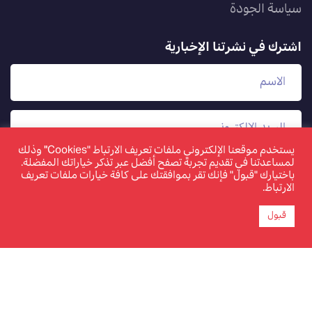
سياسة الجودة
اشترك في نشرتنا الإخبارية
يستخدم موقعنا الإلكتروني ملفات تعريف الارتباط "Cookies" وذلك
لمساعدتنا في تقديم تجربة تصفح أفضل عبر تذكر خياراتك المفضلة.
باختيارك "قبول" فإنك تقر بموافقتك على كافة خيارات ملفات تعريف
الارتباط.
قبول
www.tamkeen.bh هو الموقع الإلكتروني الرسمي والوحيد
لصندوق العمل "تمكين"