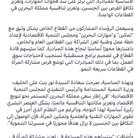
الأساسية للمبادرة، التي تركز على سد فجوات المهارات، وتعزيز
تكافؤ الفرص بين الجنسين، وتعزيز تنافسية مملكة البحرين في
القطاعات الواعدة.
وسيعمل الرؤساء المشاركون من القطاع الخاص بشكل وثيق مع
“تمكين” و”مهارات البحرين” ومجلس التنمية الاقتصادية لإعداد
خطة عمل وطنية تعزز الشراكة بين القطاعين العام والخاص،
باعتبارها محورًا أساسيًا لنجاح هذه المبادرة. كما سيُسهم قادة
القطاع في تصميم برامج مستقبلية تستجيب لاحتياجات سوق
العمل، بما في ذلك المبادرات التي توسّع فرص مشاركة المرأة
في القطاعات سريعة النمو.​
وبهذه المناسبة، صرحت سعادة السيدة نور بنت علي الخليف،
وزيرة التنمية المستدامة والرئيس التنفيذي لمجلس التنمية
الاقتصادية: “في إطار سعي مملكة البحرين المستمر نحو تنويع
الاقتصاد وتعزيز مكانتها التنافسية عالميًا، يشكّل العنصر البشري
ركيزة أساسية لهذا التوجه. وبالرغم من التقدّم الذي أُحرز في
تطوير المهارات التقنية والعلمية وتمكين المرأة، فإن الوصول إلى
التكافؤ بين الجنسين لا يزال هدفًا محوريًا في مسيرتنا التنموية”.
وأضافت: “ستساهم هذه المسرّعة في تعزيز مشاركة المرأة في