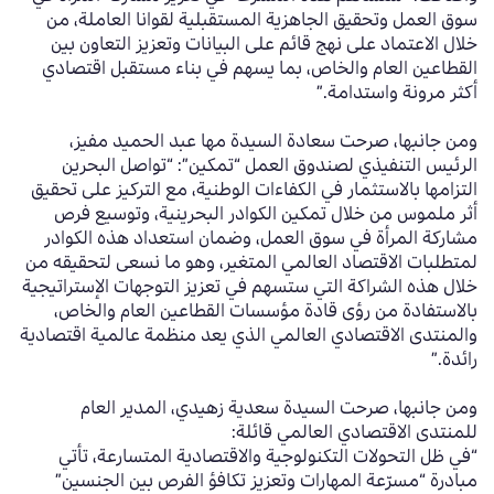
سوق العمل وتحقيق الجاهزية المستقبلية لقوانا العاملة، من
خلال الاعتماد على نهج قائم على البيانات وتعزيز التعاون بين
القطاعين العام والخاص، بما يسهم في بناء مستقبل اقتصادي
أكثر مرونة واستدامة.”
ومن جانبها، صرحت سعادة السيدة مها عبد الحميد مفيز،
الرئيس التنفيذي لصندوق العمل “تمكين”: “تواصل البحرين
التزامها بالاستثمار في الكفاءات الوطنية، مع التركيز على تحقيق
أثر ملموس من خلال تمكين الكوادر البحرينية، وتوسيع فرص
مشاركة المرأة في سوق العمل، وضمان استعداد هذه الكوادر
لمتطلبات الاقتصاد العالمي المتغير، وهو ما نسعى لتحقيقه من
خلال هذه الشراكة التي ستسهم في تعزيز التوجهات الإستراتيجية
بالاستفادة من رؤى قادة مؤسسات القطاعين العام والخاص،
والمنتدى الاقتصادي العالمي الذي يعد منظمة عالمية اقتصادية
رائدة.”
ومن جانبها، صرحت السيدة سعدية زهيدي، المدير العام
للمنتدى الاقتصادي العالمي قائلة:
“في ظل التحولات التكنولوجية والاقتصادية المتسارعة، تأتي
مبادرة “مسرّعة المهارات وتعزيز تكافؤ الفرص بين الجنسين”