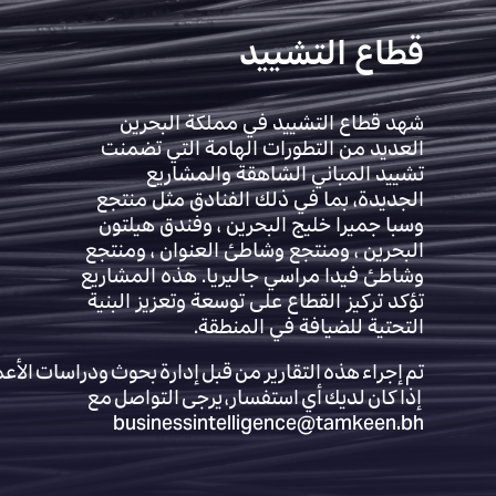
قطاع التشييد
شهد قطاع التشييد في مملكة البحرين
العديد من التطورات الهامة التي تضمنت
تشييد المباني الشاهقة والمشاريع
الجديدة، بما في ذلك الفنادق مثل منتجع
وسبا جميرا خليج البحرين ، وفندق هيلتون
البحرين ، ومنتجع وشاطئ العنوان ، ومنتجع
وشاطئ فيدا مراسي جاليريا. هذه المشاريع
تؤكد تركيز القطاع على توسعة وتعزيز البنية
التحتية للضيافة في المنطقة.
تم إجراء هذه التقارير من قبل إدارة بحوث ودراسات الأع
إذا كان لديك أي استفسار، يرجى التواصل مع
businessintelligence@tamkeen.bh