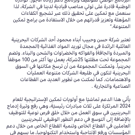
البرنامج الوطني للتوظيف وبرنامج دعم زيادة الأجور
.
كوادرنا
الوطنية قادرة على تولي مناصب قيادية لدينا في الشركة، لذا
سنعمل مع تمكين على تحقيق ذلك عبر تشجيع الكفاءات
المؤهلة وتعزيز قدراتهم
من خلال الاستفادة من برامج تمكين
المتنوعة
.”
تعتبر شركة حسن وحبيب أبناء محمود أحد الشركات البحرينية
العائلية
الرائدة في مجال توريد المواد الغذائية (المجمدة
والمبردة والجافة) والفواكه
والخضراوات والشحن والبناء. وتضم
المجموعة تحت
مظلتها
25
شركة
،
يعمل بها أكثر من
100
موظف
اً
بحرينياً
. وتمكنت المجموعة من أن ترسخ مكانتها في السوق
البحرينية لتكون في طليعة الشركات متنوعة العمليات
والاهتمامات، كما تمكنت من تطوير العديد من القطاعات
الصناعية والتجارية
.
يأتي هذا الدعم تماشيًا مع أولويات تمكين الإستراتيجية للعام
2024 المرتكزة على ثلاث مبادرات
رئيسيّة، وهي رفع وتيرة إدماج
البحرينيين في سوق العمل من خلال خلق فرص نوعية للتوظيف
بالإضافة إلى التوسع في دعم التطور الوظيفي للبحرينيين
العاملين في القطاع الخاص وتنمية القطاع الخاص من خلال دعم
المؤسسات ورفع الإنتاجية واستخدام التكنولوجيا، ما يسهم في