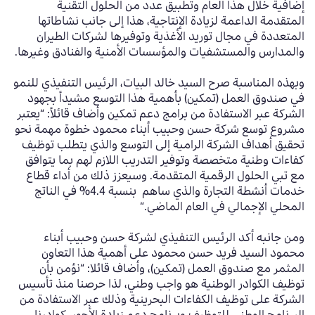
إضافية خلال هذا العام وتطبيق عدد من الحلول التقنية
المتقدمة الداعمة لزيادة الإنتاجية، هذا إلى جانب نشاطاتها
المتعددة في مجال توريد الأغذية وتوفيرها لشركات الطيران
والمدارس والمستشفيات والمؤسسات الأمنية والفنادق وغيرها
.
وبهذه المناسبة صرح السيد خالد البيات، الرئيس التنفيذي للنمو
في صندوق العمل (تمكين)
بأهمية هذا التوسع مشيداً بجهود
الشركة
عبر الاستفادة من برامج دعم تمكين
وأضاف قائلاً
: “
يعتبر
مشروع توسع شركة حسن وحبيب أبناء محمود خطوة مهمة نحو
تحقيق أهداف الشركة الرامية إلى التوسع والذي يتطلب توظيف
كفاءات وطنية متخصصة وتوفير التدريب اللازم لهم بما يتوافق
مع تبي الحلول الرقمية المتقدمة
.
وسيعزز ذلك من أداء قطاع
خدمات
أنشطة التجارة والذي
ساهم
بنسبة
4.4%
في الناتج
المحلي الإجمالي
في العام الماضي.
“
ومن جانبه أكد الرئيس التنفيذي لشركة حسن وحبيب أبناء
محمود السيد فريد حسن محمود على أهمية هذا التعاون
المثمر مع صندوق العمل (تمكين)، وأضاف قائلا
: “
نؤمن بأن
توظيف الكوادر الوطنية هو واجب وطني، لذا
حرصنا منذ تأسيس
الشركة على توظيف الكفاءات البحرينية وذلك عبر الاستفادة من