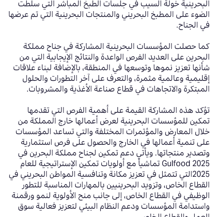
البحرينية خولة السيب في جلسات الطبخ المباشر التي سلطت
الضوء على المطبخ البحريني والمنتجات البحرينية التي تم عرضها
في الجناح.
كما حصلت المؤسسات البحرينية المشاركة في جناح مملكة
البحرين على العديد الفرص الواعدة والنتائج الإيجابية التي من
شأنها تعزيز نموها وتوسعها في المنطقة، بالإضافة لبناء علاقات
إقليمية وعالمية مثمرة، والتعرف على آخر التطورات والحلول
المبتكرة والاتجاهات في قطاع صناعة الأغذية والمشروبات.
تؤكد هذه المشاركة القيمة على أهمية الفرص التي تقدمها
تمكين للمؤسسات البحرينية لعرض أعمالها خارج المملكة من
خلال المعارض والمؤتمرات المختلفة والتي تساعد المؤسسات
على تنمية أعمالها في الخارج والحصول على فرص استثمارية
وتصدير منتجاتها. ويأتي دعم تمكين لجناح مملكة البحرين في
Gulfood 2025 تماشياً مع أولويات تمكين الإستراتيجية للعام
2025التي تتمثل في تعزيز مكانة وتنافسية المواطن البحريني في
القطاع الخاص، وتزويد البحرينيين بالمهارات المناسبة للتطور
الوظيفي في القطاع الخاص، إلى جانب منح الأولوية لنمو ورقمنة
واستدامة المؤسسات ودعم النظام البيئي لتعزيز فعالية سوق