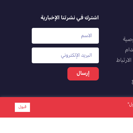
اشترك في نشرتنا الإخبارية
صية
دام
لارتباط
بول"
قبول