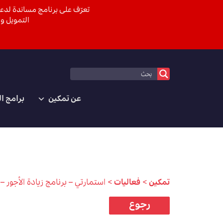
تعرّف على برنامج مساندة لدعم
التمويل وا
عن تمكين
برامج ا
تمكين
>
فعاليات
>
استمارتي – برنامج زيادة الأجور – 
رجوع