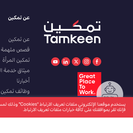
عن تمكين
عن تمكين
قصص ملهمة
تمكين المرأة
ميثاق خدمة ال
أخبارنا
وظائف تمكين
كوادر
يستخدم موقعنا الإل
فإنك تقر بموافقتك على كافة خيارات ملفات تعريف الارتباط.
www.tamkeen.bh هو الموقع الإلكتروني الرسمي والوحيد لصندوق العمل "تمكين"