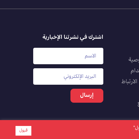
اشترك في نشرتنا الإخبارية
صية
دام
لارتباط
بول"
قبول