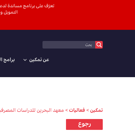
تعرّف على برنامج مساندة لدعم
التمويل وا
عن تمكين
برامج ا
تمكين
>
فعاليات
>
معهد البحرين للدراسات المصرفية والمالية BIBF: بدء البرنامج – برنامج تدريب رواد ا
رجوع