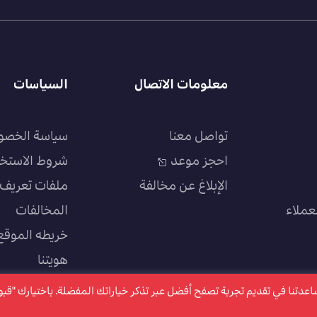
معلومات الاتصال
السياسات
تواصل معنا
سياسة الخصو
احجز موعد
شروط الاستخ
الإبلاغ عن مخالفة
ملفات تعريف ا
عملاء
المخالفات
خريطه الموقع
هويتنا
سياسة الجودة
كتروني ملفات تعريف الارتباط "Cookies" وذلك لمساعدتنا في تقديم تجربة تصفح أفضل عبر تذكر خياراتك المفضلة. باختيارك "ق