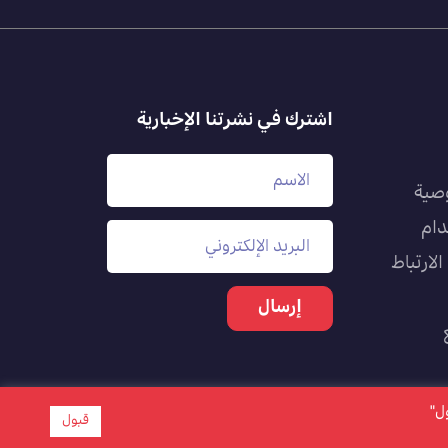
اشترك في نشرتنا الإخبارية
صية
دام
لارتباط
بول"
قبول