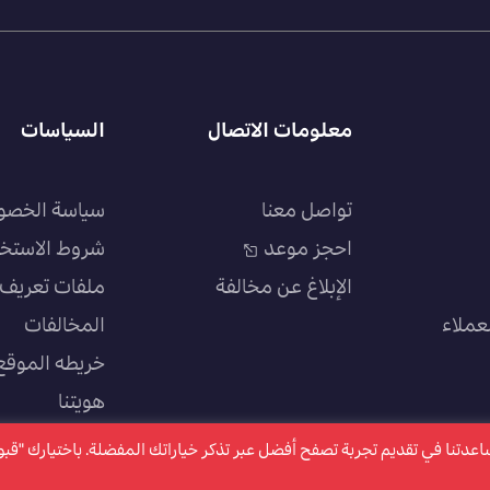
معلومات الاتصال
السياسات
تواصل معنا
سياسة الخصو
احجز موعد
شروط الاستخ
الإبلاغ عن مخالفة
ملفات تعريف ا
عملاء
المخالفات
خريطه الموقع
هويتنا
سياسة الجودة
كتروني ملفات تعريف الارتباط "Cookies" وذلك لمساعدتنا في تقديم تجربة تصفح أفضل عبر تذكر خياراتك المفضلة. باختيارك "ق