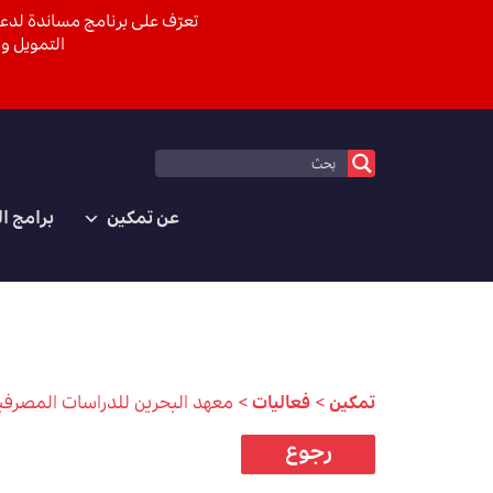
تعرّف على برنامج مساندة لدعم
التمويل وا
عن تمكين
برامج ا
تمكين
>
فعاليات
>
معهد البحرين للدراسات المصرفية والمالية BIBF: بدء البرنامج – برنامج تدريب رواد ا
رجوع