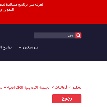
تعرّف على برنامج مساندة لدعم
التمويل وا
عن تمكين
برامج ا
تمكين
>
فعاليات
>
الجلسة التعريفية الافتراضية – الع
رجوع