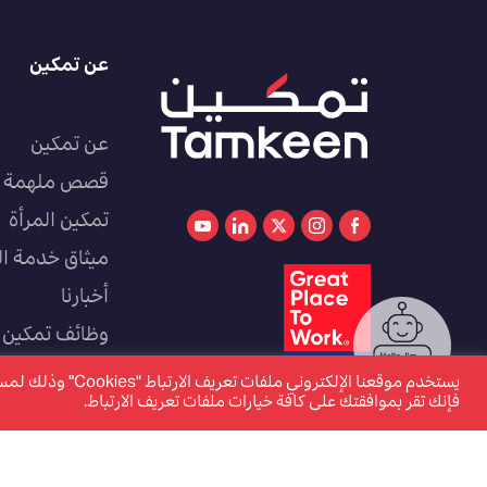
عن تمكين
عن تمكين
قصص ملهمة
تمكين المرأة
ميثاق خدمة ال
أخبارنا
وظائف تمكين
كوادر
يستخدم موقعنا الإل
فإنك تقر بموافقتك على كافة خيارات ملفات تعريف الارتباط.
www.tamkeen.bh هو الموقع الإلكتروني الرسمي والوحيد لصندوق العمل "تمكين"