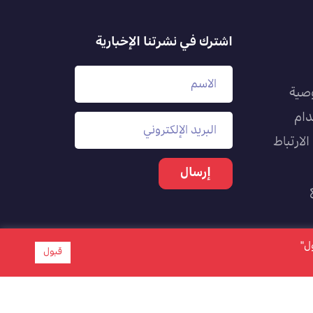
اشترك في نشرتنا الإخبارية
صية
دام
لارتباط
بول"
قبول