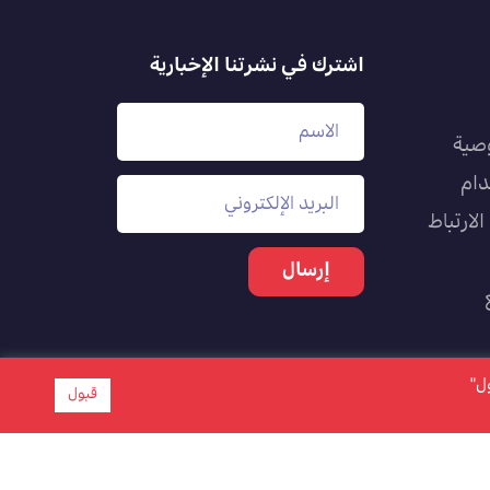
اشترك في نشرتنا الإخبارية
صية
دام
لارتباط
بول"
قبول