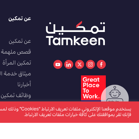
عن تمكين
عن تمكين
قصص ملهمة
تمكين المرأة
ميثاق خدمة ال
أخبارنا
وظائف تمكين
كوادر
يستخدم موقعنا الإل
فإنك تقر بموافقتك على كافة خيارات ملفات تعريف الارتباط.
www.tamkeen.bh هو الموقع الإلكتروني الرسمي والوحيد لصندوق العمل "تمكين"