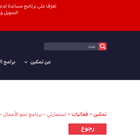
تعرّف على برنامج مساندة لدعم
التمويل وا
عن تمكين
برامج ا
تمكين
>
فعاليات
>
استمارتي – برنامج نمو الأعمال – 
رجوع