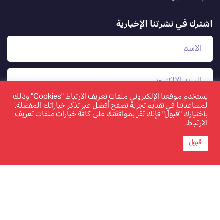
اشترك في نشرتنا الإخبارية
يستخدم موقعنا الإلكتروني ملفات تعريف الارتباط "Cookies" وذلك
لمساعدتنا في تقديم تجربة تصفح أفضل عبر تذكر خياراتك المفضلة.
باختيارك "قبول" فإنك تقر بموافقتك على كافة خيارات ملفات تعريف
الارتباط.
قبول
www.tamkeen.bh هو الموقع الإلكتروني الرسمي والوحيد
لصندوق العمل "تمكين"
©2026 تمكين. جميع الحقوق محفوظة. تم تحديث الصفحة