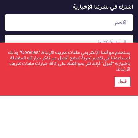
اشترك في نشرتنا الإخبارية
يستخدم موقعنا الإلكتروني ملفات تعريف الارتباط "Cookies" وذلك
لمساعدتنا في تقديم تجربة تصفح أفضل عبر تذكر خياراتك المفضلة.
باختيارك "قبول" فإنك تقر بموافقتك على كافة خيارات ملفات تعريف
الارتباط.
قبول
www.tamkeen.bh هو الموقع الإلكتروني الرسمي والوحيد
لصندوق العمل "تمكين"
©2026 تمكين. جميع الحقوق محفوظة. تم تحديث الصفحة
بتاريخ 12 نوفمبر 2025.