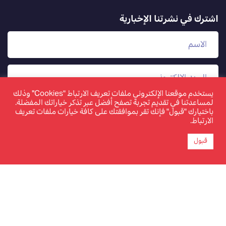
اشترك في نشرتنا الإخبارية
يستخدم موقعنا الإلكتروني ملفات تعريف الارتباط "Cookies" وذلك
لمساعدتنا في تقديم تجربة تصفح أفضل عبر تذكر خياراتك المفضلة.
باختيارك "قبول" فإنك تقر بموافقتك على كافة خيارات ملفات تعريف
الارتباط.
قبول
www.tamkeen.bh هو الموقع الإلكتروني الرسمي والوحيد
لصندوق العمل "تمكين"
©2026 تمكين. جميع الحقوق محفوظة. تم تحديث الصفحة
بتاريخ 18 يناير 2024.