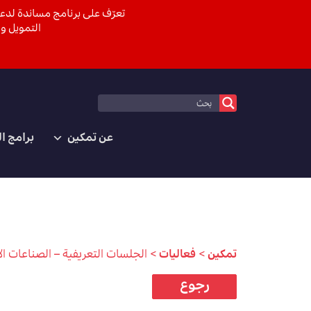
تعرّف على برنامج مساندة لدعم
التمويل وا
عن تمكين
برامج ا
تمكين
>
فعاليات
>
الجلسات التعريفية – الصناعات الإ
رجوع