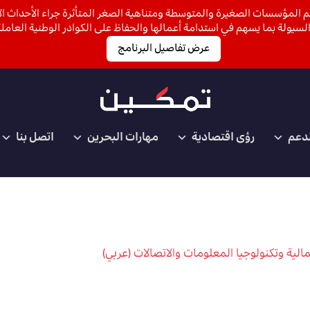
 المؤسسات الصغيرة والمتوسطة ومتناهية الصغر المتأثرة جراء الأحداث الأ
لسيولة بما يسهم في استدامة أعمالها والحفاظ على الكوادر الوطنية العاملة
عرض تفاصيل البرنامج
لدعم
رؤى اقتصادية
مهارات البحرين
اتصل بنا
الية وتكنولوجيا المعلومات والاتصالات (عربي)