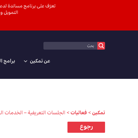
تعرّف على برنامج مساندة لدعم
التمويل وا
عن تمكين
برامج ا
تمكين
>
فعاليات
>
الجلسات التعريفية – الخدمات الم
رجوع