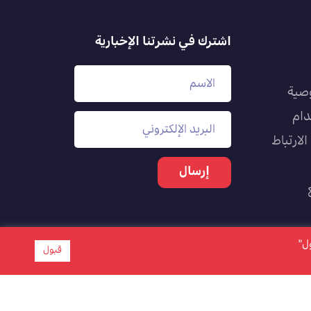
اشترك في نشرتنا الإخبارية
صية
دام
لارتباط
بول"
قبول