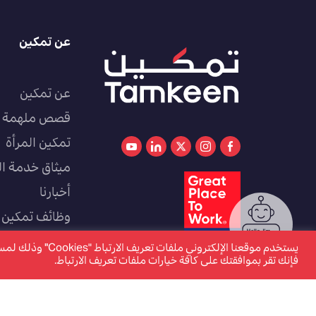
عن تمكين
عن تمكين
قصص ملهمة
تمكين المرأة
ميثاق خدمة ال
أخبارنا
وظائف تمكين
كوادر
يستخدم موقعنا الإل
فإنك تقر بموافقتك على كافة خيارات ملفات تعريف الارتباط.
www.tamkeen.bh هو الموقع الإلكتروني الرسمي والوحيد لصندوق العمل "تمكين"