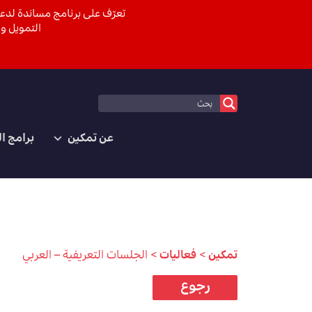
تعرّف على برنامج مساندة لدعم
التمويل وا
عن تمكين
برامج ا
تمكين
>
فعاليات
>
الجلسات التعريفية – العربي
رجوع