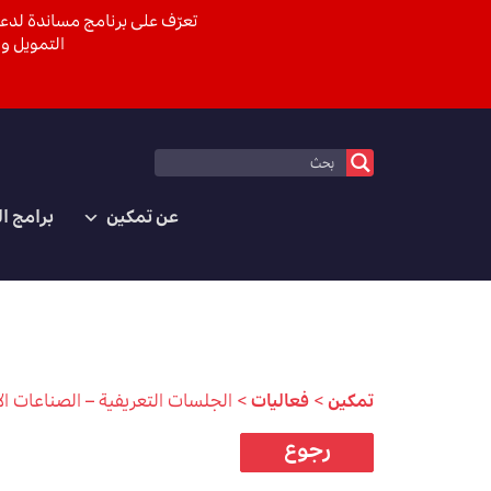
تعرّف على برنامج مساندة لدعم
التمويل وا
عن تمكين
برامج ا
تمكين
>
فعاليات
>
الجلسات التعريفية – الصناعات الإ
رجوع