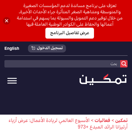
تعرّف على برنامج مساندة لدعم المؤسسات الصغيرة
والمتوسطة ومتناهية الصغر المتأثرة جراء الأحداث الأخيرة،
من خلال توفير دعم التمويل والسيولة بما يسهم في استدامة
أعمالها والحفاظ على الكوادر الوطنية العاملة فيها
عرض تفاصيل البرنامج
تسجيل الدخول
English
تمكين
>
فعاليات
>
الأسبوع العالمي لريادة الأعمال: عرض أزياء
أرتيزانا الرائد المبدع +973