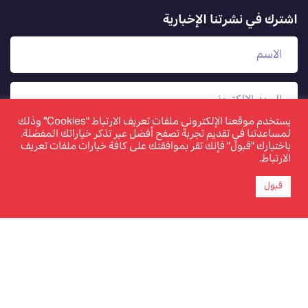
اشترك في نشرتنا الإخبارية
يستخدم موقعنا الإلكتروني ملفات تعريف الارتباط "Cookies" وذلك
لمساعدتنا في تقديم تجربة تصفح أفضل عبر تذكر خياراتك المفضلة.
باختيارك "قبول" فإنك تقر بموافقتك على كافة خيارات ملفات تعريف
الارتباط.
قبول
www.tamkeen.bh هو الموقع الإلكتروني الرسمي والوحيد
لصندوق العمل "تمكين"
©2026 تمكين. جميع الحقوق محفوظة. تم تحديث الصفحة
بتاريخ 13 نوفمبر 2023.