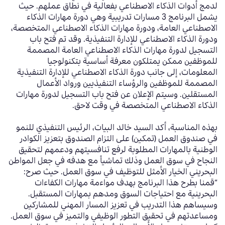
لدمج أدوات الذكاء الاصطناعي بفعالية في نطاق عملهم. حيث
يشمل البرنامج 3 مسارات تدريبية وهي دورة مهارات الذكاء
الاصطناعي العامة، ودورة مهارات الذكاء الاصطناعي المتخصصة،
ودورة الذكاء الاصطناعي للإدارة التنفيذية. وقد تم فتح باب
التسجيل لدورة مهارات الذكاء الاصطناعي العامة المصممة
للموظفين ممكن يمتلكون معرفة أساسية بتكنولوجيا
المعلومات، إلى جانب دورة الذكاء الاصطناعي للإدارة التنفيذية
المصممة للموظفين والرؤساء التنفيذيين ورواد الأعمال
المستقلين. وسيتم الإعلان عن فتح باب التسجيل لدورة مهارات
الذكاء الاصطناعي المتخصصة في وقت لاحق.
بهذه المناسبة، أكد السيد خالد البيات، الرئيس التنفيذي للنمو
في صندوق العمل (تمكين) على التزام الصندوق بتعزيز الكوادر
الوطنية بالمهارات المطلوبة لرفع تنافسيتهم ودعمهم لتحقيق
النجاح في سوق العمل وذلك تماشياً مع هدفه في جعل المواطن
البحريني الخيار الأمثل للتوظيف في سوق العمل. حيث صرح:
“قمنا بطرح هذا البرنامج بهدف مواءمة مهارات الكفاءات
البحرينية مع احتياجات السوق ومدهم بمهارات المستقبل.
وسيساهم هذا التدريب في تعزيز المسار المهني للمشاركين
ومساعدتهم في تحقيق التطور الوظيفي والتميز في سوق العمل.