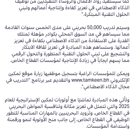
كما سيستفيد رواد الأعمال والرؤساء التنفيذيين من توظيف
الذكاء الاصطناعي في تعزيز كفاءة وإنتاجية أعمالهم وتبني
الحلول التقنية المبتكرة.”
وسيتم تدريب 50,000 بحريني على مدى الخمس سنوات القادمة
مما سيساهم في مد السوق المحلي بكوادر مؤهلة تمتلك
القدرة على الاستفادة من الذكاء الاصطناعي بكفاءة في تعزيز
أعمالها. وستساهم هذه المبادرة في تعزيز ثقافة الابتكار
والتشجيع على تبني الحلول التقنية المتطورة والتحول الرقمي
مما يسهم ايجاباً في زيادة الإنتاجية لمؤسسات القطاع الخاص.
ويمكن للمؤسسات الراغبة بتسجيل موظفيها زيارة موقع تمكين
الإلكتروني www.tamkeen.bh والتقديم عبر برنامج “التدريب في
مجال الذكاء الاصطناعي”.
وتأتي هذه المبادرة تماشيًا مع أولويات تمكين الإستراتيجية للعام
2025 والتي تتمثل في تعزيز مكانة وتنافسية المواطن البحريني
في القطاع الخاص، وتزويد البحرينيين بالمهارات المناسبة للتطور
الوظيفي في القطاع الخاص، إلى جانب منح الأولوية لنمو ورقمنة
واستدامة المؤسسات.