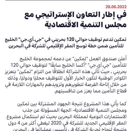
28.06.2022
في إطار التعاون الإستراتيجي مع
مجلس التنمية الاقتصادية
تمكين تدعم توظيف حوالي 120 بحريني في “جي.آي.جي” الخليج
للتأمين ضمن خطة توسع المقر الإقليمي للشركة في البحرين
أعلن صندوق العمل “تمكين” عن دعمه لمجموعة الخليج
للتأمين “جي.آي.جي” “أكسا الخليج سابقًا” لتوظيف
حوالي
120
بحريني
، حيث تأتي هذه الشراكة انطلاقًا من التزام
“
تمكين
”
بتعزيز
الكوادر الوطنية لتكون الخيار الأول للتوظيف محليًا ودوليًا
،
وذلك
من خلال إتاحة الفرصة لتطويرهم وتزويدهم بالمهارات اللازمة في
قطاع التأمين مما يعزز من تنافسيتهم.
كما يأتي هذا المشروع نتيجة الجهود المشتركة بين تمكين
ومجلس التنمية الاقتصادية- الجهة المسؤولة عن جذب
الاستثمارات النوعية لمملكة البحرين بحيث تم استكمال مشروع
المقر الإقليمي الجديد
للشركة في
2020
ليغطي أكثر من
4
دول
ونتيجة لنجاح تجربة الشركة في تأسيس عملياتها في البحرين