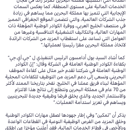
المكانة التي اكتسبتها مملكة البحرين كمركز رائد في مجال
الخدمات المالية على مستوى المنطقة، كما يعكس السمات
الإيجابية التي تتميز بها مملكة البحرين
مما يساهم في زيادة
جذب الشركات العالمية، والتي تتضمن الموقع الجغرافي المميز
في منتصف الخليج العربي، ووفرة الكوادر الوطنية المؤهلة ذات
المهارات العالية، والتكاليف التشغيلية التنافسية
وغيرها من
العوامل التي تساعد على استقطاب المزيد من الشركات الرائدة
لاتخاذ مملكة البحرين مقرًا رئيسيًا لعملياتها.”
كما أشاد السيد بول أدامسون الرئيس التنفيذي ل
“
جي.آي.جي”
بكفاءة الكوادر الوطنية العاملة في الشركة وقال: “إنّ الكوادر
الوطنية العاملة في شركتنا تقدم خير مثال على كفاءة الموظف
البحريني ونسعى إلى دعم المزيد من التوظيف للكفاءات المحلية
المؤهلة لبناء فريق عملنا في الخليج. نفخر بتاريخنا الممتد لأكثر
من 70 عام في مملكة البحرين ونتطلع إلى نتائج هذا الالتزام
والاستثمار الجديد والذي يخلق فرصًا وظيفية جديدة للبحرينيين
ويساهم في تعزيز استدامة العمليات.”
يذكر أن “تمكين” وفي إطار جهودها لصقل مهارات الكوادر الوطنية
وخلق المزيد من الفرص الوظيفية النوعية في القطاعات الواعدة
وبالأخص في قطاع الخدمات المالية، فقد أعلنت مؤخرًا عن إطلاق