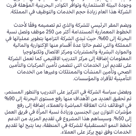
وجودة البيئة الاستثمارية وتوافر الكوادر البحرينية المؤهلة
قررت
الشركة هذا العام زيادة حجم الخدمات والتوظيف في المملكة
.
ويضم المقر الرئيس
ي
للشركة
والذي تم تصميمه وفقًا لأحدث
الخطوط المعمارية
المستدامة أكثر من
250
موظف
وتصل نسبة
البحرنة إلى
60%.
حيث تبدي الشركة التزامها بتطوير عملياتها في
المملكة والتي تضم حاليًا عدة أقسام منها الإكتوارية والمالية
والموارد البشرية والمشتريات ومركز الاتصال
وتكنولوجيا
المعلومات
إضافة إلى مركز التدريب الاقليمي
كما تعمل الشركة
على تقديم
أبرز الخدمات
التي تتضمن تأمين المركبات والتأمين
الصحي وتأمين المنشآت والم
متلكات
وغيرها من الخدمات
التأمينية للأفراد والمؤسسات
.
وبفضل سياسة الشركة في التركيز على التدريب والتطور المستمر،
تم
تحقيق العديد من الأهداف منها رفع مستوى البحرنة
إلى
90
%
في الوظائف ذات العلاقة المباشرة بالعملاء، إضافة إلى رفع
مؤشرات التوازن بين الجنسين وزيادة نسبة المرأة في فريق العمل
إلى
50%.
وسيساهم هذا المشروع في تقديم المزيد من الدعم
لخطط النمو المستقبلية للشركة في المنطقة، بما يتيح لها تقديم
الخدمات وفق نهج يركز على العملاء.