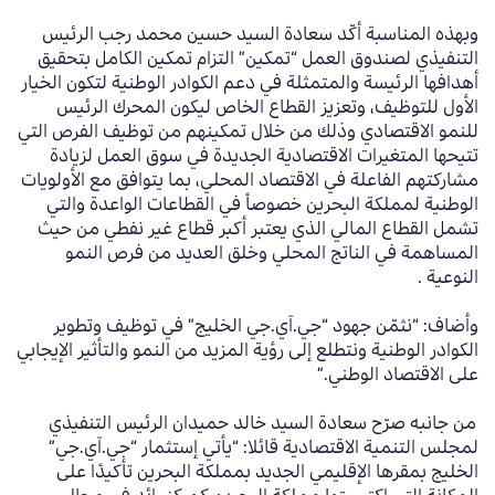
وبهذه المناسبة أكّد سعادة السيد حسين محمد رجب الرئيس
التنفيذي لصندوق العمل “تمكين” التزام تمكين الكامل بتحقيق
أهدافها الرئيسة والمتمثلة في دعم الكوادر الوطنية لتكون الخيار
الأول للتوظيف، وتعزيز القطاع الخاص ليكون المحرك الرئيس
للنمو الاقتصادي وذلك من خلال تمكينهم من توظيف الفرص التي
تتيحها المتغيرات الاقتصادية الجديدة في سوق العمل لزيادة
مشاركتهم الفاعلة في الاقتصاد المحلي، بما يتوافق مع الأولويات
الوطنية لمملكة البحرين خصوصاً في القطاعات الواعدة والتي
تشمل القطاع المالي الذي يعتبر أكبر قطاع غير نفطي من حيث
المساهمة في الناتج المحلي وخلق العديد من فرص النمو
النوعية
.
وأضاف: “نثمّن جهود
“
جي.آي.جي الخليج” في توظيف وتطوير
الكوادر الوطنية ونتطلع إلى رؤية المزيد من النمو والتأثير الإيجابي
على الاقتصاد الوطني.”
من جانبه صرّح سعادة السيد خالد حميدان الرئيس التنفيذي
لمجلس التنمية الاقتصادية قائلا: “يأتي إستثمار
“
جي.آي.جي”
الخليج بمقرها الإقليمي الجديد بمملكة البحرين تأكيدًا على