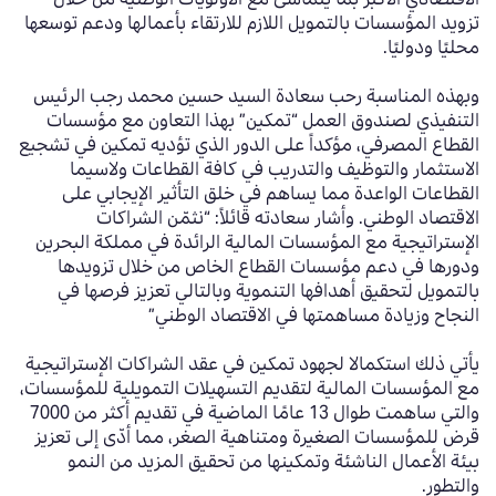
تزويد المؤسسات بالتمويل اللازم للارتقاء بأعمالها ودعم توسعها
محليًا ودوليًا.
وبهذه المناسبة رحب سعادة السيد حسين محمد رجب الرئيس
التنفيذي لصندوق العمل “تمكين” بهذا التعاون مع مؤسسات
القطاع المصرفي، مؤكداً على الدور الذي تؤديه تمكين في تشجيع
الاستثمار والتوظيف والتدريب في كافة القطاعات ولاسيما
القطاعات الواعدة مما يساهم في خلق التأثير الإيجابي على
الاقتصاد الوطني. وأشار سعادته قائلاً: “نثمّن الشراكات
الإستراتيجية مع المؤسسات المالية الرائدة في مملكة البحرين
ودورها في دعم مؤسسات القطاع الخاص من خلال تزويدها
بالتمويل لتحقيق أهدافها التنموية وبالتالي تعزيز فرصها في
النجاح وزيادة مساهمتها في الاقتصاد الوطني”
يأتي ذلك استكمالا لجهود تمكين في عقد الشراكات الإستراتيجية
مع المؤسسات المالية لتقديم التسهيلات التمويلية للمؤسسات،
والتي ساهمت طوال 13 عامًا الماضية في تقديم أكثر من 7000
قرض للمؤسسات الصغيرة ومتناهية الصغر، مما أدّى إلى تعزيز
بيئة الأعمال الناشئة وتمكينها من تحقيق المزيد من النمو
والتطور.