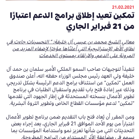
21.02.2021
تمكين تعيد إطلاق برامج الدعم اعتبارًا
من 21 فبراير الجاري
معالي الشيخ محمد بن عيسى آل خليفة: ” التحسينات جاءت في
نطاق الأطر الإستراتيجية التي أعلنّاها مؤخرًا لإضفاء المزيد من
المرونة على الدعم، والارتقاء بمستوى الخدمات
تنفيذاً لتوجيهات صاحب السمو الملكي الأمير سلمان بن حمد آل
خليفة ولي العهد رئيس مجلس الوزراء حفظه الله، أعلن صندوق
العمل “تمكين” عن استئناف برامج الدعم الرئيسة بشكل تدريجي
وذلك عبر إعادة فتح باب تقديم واستقبال الطلبات في برنامج
تطوير الأعمال بنسخته المستحدثة في إطار الجهود التي تقدمها
“تمكين” لدعم مؤسسات القطاع الخاص وتطوير الثروة البشرية.
ومن المقرر أن يُعاد فتح باب التقديم ضمن برنامج تطوير الأعمال
اعتباراً من يوم الأحد الموافق 21 فبراير الجاري، بعد إجراء بعض
التحديثات التي من شأنها تعزيز نمو واستدامة المؤسسات بما
يسهم في مضاعفة الأثر المستدام من البرامج المطروحة.