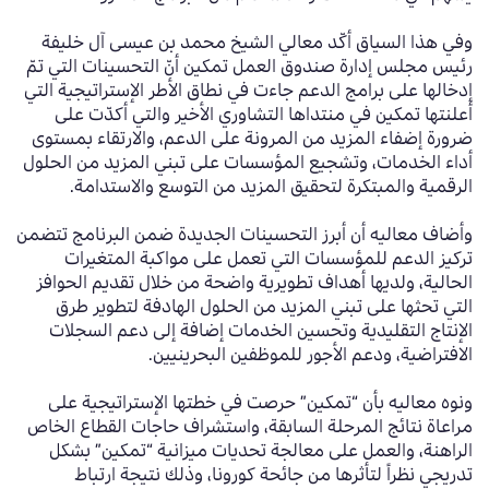
وفي هذا السياق أكّد معالي الشيخ محمد بن عيسى آل خليفة
رئيس مجلس إدارة صندوق العمل تمكين أنّ التحسينات التي تمّ
إدخالها على برامج الدعم جاءت في نطاق الأطر الإستراتيجية التي
أعلنتها تمكين في منتداها التشاوري الأخير والتي أكدّت على
ضرورة إضفاء المزيد من المرونة على الدعم، والارتقاء بمستوى
أداء الخدمات، وتشجيع المؤسسات على تبني المزيد من الحلول
الرقمية والمبتكرة لتحقيق المزيد من التوسع والاستدامة.
وأضاف معاليه أن أبرز التحسينات الجديدة ضمن البرنامج تتضمن
تركيز الدعم للمؤسسات التي تعمل على مواكبة المتغيرات
الحالية، ولديها أهداف تطويرية واضحة من خلال تقديم الحوافز
التي تحثها على تبني المزيد من الحلول الهادفة لتطوير طرق
الإنتاج التقليدية وتحسين الخدمات إضافة إلى دعم السجلات
الافتراضية، ودعم الأجور للموظفين البحرينيين.
ونوه معاليه بأن “تمكين” حرصت في خطتها الإستراتيجية على
مراعاة نتائج المرحلة السابقة، واستشراف حاجات القطاع الخاص
الراهنة، والعمل على معالجة تحديات ميزانية “تمكين” بشكل
تدريجي نظراً لتأثرها من جائحة كورونا، وذلك نتيجة ارتباط