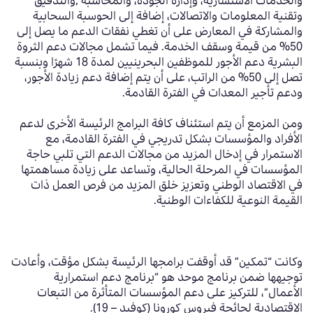
والخدمات الاستشارية، وإدارة الجودة، والمحاسبة ,والتدقيق
وتقنية المعلومات والاتصالات، إضافة إلى الحوسبة السحابية
والمشاركة في المعارض على أن تغطي نفقات الدعم ما يصل إلى
50% من قيمة وسقف الخدمة. فيما تشمل مجالات دعم الثروة
البشرية دعم الأجور للموظفين البحرينيين لمدة 18 شهرًا وبنسبة
تصل إلى 50% من الراتب، على أن يتم إضافة دعم زيادة الأجور،
ودعم تأجير المعدات في الفترة القادمة.
ومن المزمع أن يتم استئناف كافة البرامج الرئيسة الأخرى لدعم
الأفراد والمؤسسات بشكل تدريجي في الفترة القادمة، مع
الاستمرار في إدخال المزيد من مجالات الدعم التي تلبي حاجة
المؤسسات في المرحلة الحالية، وتساعد على زيادة مساهمتها
في الاقتصاد الوطني وتعزيز خلق المزيد من فرص العمل ذات
القيمة النوعية للكفاءات الوطنية.
وكانت “تمكين” قد أوقفت برامجها الرئيسة بشكل مؤقت، وأعادت
توجيهها ضمن برنامج موحد هو “برنامج دعم استمرارية
الأعمال”، للتركيز على دعم المؤسسات المتأثرة من التبعات
الاقتصادية لجائحة فيروس كورونا (كوفيد – 19).