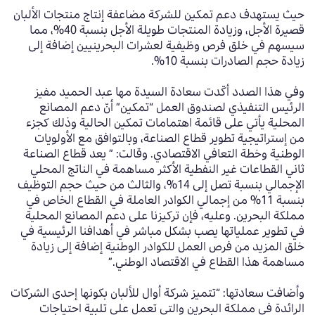
حيث يستهدف دعم تمكين للشركة
مضاعفة إنتاج منتجات الألبان
قصيرة الأجل، وزيادة المنتجات طويلة الأجل بنسبة 40%، مما
سيسهم في خلق فرص وظيفية لعشرات البحرينيين إضافة إلى
زيادة حجم الصادرات بنسبة 10%.
وفي هذا الصدد أكّدت سعادة السيدة مها عبد
الحميد مفيز
الرئيس التنفيذي لصندوق العمل “تمكين” أنّ دعم المصانع
المحلية يأتي على قائمة اهتمامات تمكين الحالية وذلك كجزء
من إستراتيجية تطوير قطاع الصناعة، وبالتوافق مع الأولويات
الوطنية وخطة التعافي الاقتصادي. وقالت: ” يعد قطاع الصناعة
ثاني القطاعات غير النفطية الأكثر مساهمة في الناتج المحلي
الإجمالي بنسبة تصل إلى 14%، والثالث من حيث حجم التوظيف
بنسبة 11% من إجمالي الكوادر العاملة في القطاع الخاص في
مملكة البحرين. وعليه، فإن تركيزنا على دعم المصانع المحلية
في تطوير عملياتها يصب بشكل مباشر في أهدافنا الرئيسية في
خلق المزيد من فرص العمل للكوادر الوطنية إضافة إلى زيادة
مساهمة هذا القطاع في الاقتصاد الوطني.”
وأضافت سعادتها: “تتميز شركة أوال للألبان بكونها إحدى الشركات
الرائدة في مملكة البحرين والتي تعمل على تلبية احتياجات