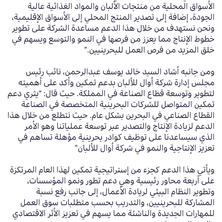
الأسواق المحلية من منتجات الألبان والمواد الغذائية عالية
الجودة، إضافة إلى تصدير المنتج المحلي إلى الأسواق الإقليمية،
ونحن نستهدف من خلال هذا الدعم مساعدة الشركة على تطوير
خطوط الإنتاج مما يعزز من فرصها في النمو والتوسع ويسهم في
خلق المزيد من فرص العمل للبحرينيين.”
ومن جانبه أشاد السيد
خالد يوسف عبدالرحمن، نائب رئيس
مجلس إدارة
شركة أوال للألبان بدعم تمكين وأكد على أهميته
لتطوير وتوسعة قطاع الصناعة في المملكة. حيث قال: “يثري
دعم
تمكين المتواصل للشركات البحرينية المتخصصة في الصناعة
القطاع الصناعي
في البحرين بشكل عام. حيث نتطلع من خلال هذا
الدعم لزيادة الإنتاج والتصدير عبر توسعة عملياتنا وهو الأمر
الذي سيساعدنا على توظيف كوادر بحرينية مؤهلة تساهم في
تعزيز الإنتاجية والنمو في شركة أوال للألبان”
ويأتي هذا الدعم كجزء من إستراتيجية تمكين لهذا العام المرتكزة
على أربعة محاور رئيسية وهي دعم تطور ونمو المؤسسات،
وتطوير النظام البيئي لريادة الأعمال
،
إلى جانب رفع نسبة
المشاركة للبحرينيين
،
والتدريب بحسب متطلبات سوق العمل
للمهارات الجديدة والناشئة مما يسهم في تعزيز الأثر الاقتصادي