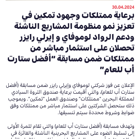
30.04.2024
برعاية ممتلكات وجهود تمكين في
تعزيز نمو منظومة المشاريع الناشئة
ودعم الرواد لوموفاي و إيرلي رايزر
تحصلان على استثمار مباشر من
ممتلكات ضمن مسابقة “أفضل ستارت
أب للعام”
الإعلان عن فوز
شركتي
لوموفاي
وإيرلي رايزر
ضمن مسابقة
(
أفضل
ستارت أب للعام
)،
والتي أقيمت برعاية صندوق الثروة السيادي
لمملكة البحرين “ممتلكات” وصندوق العمل “تمكين”
.
وبموجب
ذلك ستحصل الشركتين على استثمار مباشر من ممتلكات
وفق
ضوابط وشروط محددة سيتم تنسيقها
.
وتهدف مسابقة (أفضل ستارت أب للعام) والتي تقام للمرة الأولى
إلى تسليط الضوء على المشاريع البحرينية الناشئة
و
الفائزة في