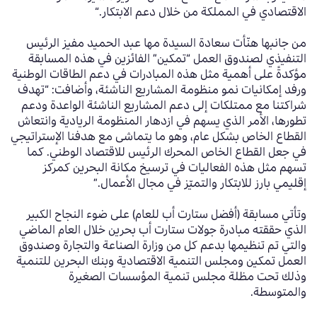
الاقتصادي في المملكة من خلال دعم الابتكار.
“
من جانبها هنّأت سعادة السيدة مها عبد الحميد مفيز الرئيس
التنفيذي لصندوق العمل
“
تمكين
”
الفائزين في هذه المسابقة
مؤكدةً على أهمية مثل هذه المبادرات في دعم الطاقات الوطنية
ورفد إمكانيات نمو منظومة
المشاريع الناشئة
،
وأضافت: “تهدف
شراكتنا مع ممتلكات إلى دعم المشاريع الناشئة الواعدة ودعم
تطورها، الأمر الذي يسهم في ازدهار المنظومة الريادية وانتعاش
القطاع الخاص بشكل عام، وهو ما يتماشى مع هدفنا الإستراتيجي
في جعل القطاع الخاص المحرك الرئيس للاقتصاد الوطني.
كما
تسهم مثل هذه الفعاليات في ترسيخ مكانة البحرين كمركز
إقليمي بارز للابتكار والتميّز في
مجال الأعمال
.”
وتأتي مسابقة
(
أفضل ستارت أب للعام
)
على ضوء النجاح الكبير
الذي حققته مبادرة جولات ستارت أب بحرين خلال العام الماضي
والتي تم تنظيمها بدعم كل من وزارة الصناعة والتجارة وصندوق
العمل تمكين ومجلس التنمية الاقتصادية وبنك البحرين للتنمية
وذلك تحت مظلة مجلس تنمية المؤسسات الصغيرة
والمتوسطة
.