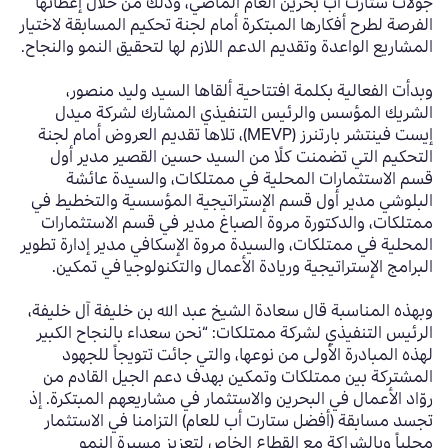
جولات ستارت أب بحرين العام الماضي
،
وذلك من خلال إعطائها
الفرصة
لطرح أفكارها المبتكرة أمام لجنة تحكيم المسابقة
لاختيار
المشاريع الواعدة وتقديم الدعم اللازم لها
لتحقيق النمو والنجاح.
وبدأت الفعالية بكلمة افتتاحية ألقاها
السيد وليد منصور
،
الشريك المؤسس والرئيس التنفيذي المشارك لشركة ميدل
إيست فينتشر بارتنرز
(MEVP)،
تلاها تقديم العروض أمام لجنة
التحكيم التي تضمنت كلًا من السيد حسين القصير مدير
أول
قسم الاستثمارات المحلية في ممتلكات
،
والسيدة عائشة
البلوشي مدير أول قسم الإستراتيجية المؤسسية والتخطيط في
ممتلكات
،
والدكتورة
مروة الصباغ مدير في قسم الاستثمارات
المحلية
في ممتلكات
،
والسيدة مروة الإسكافي مدير إدارة تطوير
البرامج الإستراتيجية وريادة الأعمال والتكنولوجيا في تمكين.
وبهذه المناسبة قال سعادة الشيخ عبد الله بن خليفة آل خليفة،
الرئيس التنفيذي لشركة ممتلكات:
“
نحن سعداء بالنجاح الكبير
لهذه المبادرة الأولى من نوعها
،
والتي جائت تتويجاً
للجهود
المشتركة بين ممتلكات وتمكين
بهدف دعم الجيل القادم من
روّاد الأعمال في البحرين والاستثمار في مشاريعهم المبتكرة
.
إذ
تجسد مسابقة
(
أفضل ستارت أب للعام
)
التزامنا في الاستثمار
محلياً
وبالشراكة مع القطاع الخاص لتعزيز مسيرة النمو