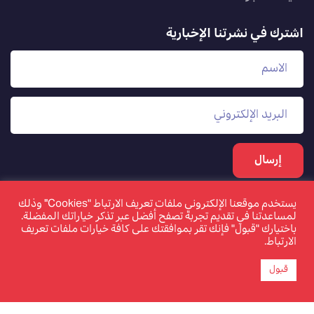
اشترك في نشرتنا الإخبارية
يستخدم موقعنا الإلكتروني ملفات تعريف الارتباط "Cookies" وذلك
لمساعدتنا في تقديم تجربة تصفح أفضل عبر تذكر خياراتك المفضلة.
باختيارك "قبول" فإنك تقر بموافقتك على كافة خيارات ملفات تعريف
الارتباط.
قبول
www.tamkeen.bh هو الموقع الإلكتروني الرسمي والوحيد
لصندوق العمل "تمكين"
©2026 تمكين. جميع الحقوق محفوظة. تم تحديث الصفحة