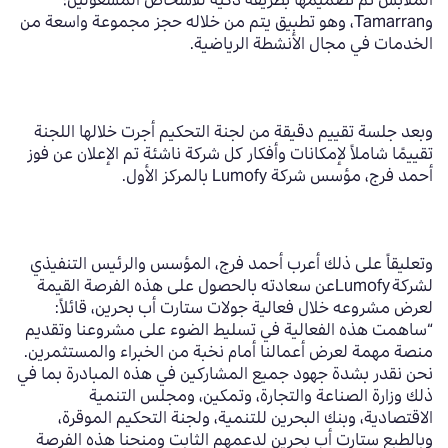
الملابس تم تصميمها بطريقة ذكية للأشخاص المشغولين؛
و
Tamarran،
وهو تطبيق يتم من خلاله حجز مجموعة واسعة من
الخدمات في مجال الأنشطة الرياضية
.
وبعد جلسة تقييم دقيقة من لجنة التحكيم أجرت خلالها اللجنة
تقييمًا شاملاً لإمكانات وأفكار كل شركة ناشئة تم الإعلان عن فوز
أحمد فرج،
مؤسس شركة
Lumofy
بالمركز الأول.
وتعليقاً على ذلك أعرب أحمد فرج، المؤسس والرئيس التنفيذي
لشركة
Lumofy
عن سعادته بالحصول على هذه الفرصة القيمة
لعرض مشروعه خلال فعالية جولات ستارت أب بحرين، قائلاً:
“ساهمت هذه الفعالية في تسليط الضوء على مشروعنا وتقديم
منصة مهمة لعرض أعمالنا أمام نخبة من الخبراء والمستثمرين.
نحن نقدر بشدة جهود جميع المشاركين في هذه المبادرة بما في
ذلك وزارة الصناعة والتجارة، وتمكين، ومجلس التنمية
الاقتصادية، وبنك البحرين للتنمية، ولجنة التحكيم الموقرة،
وبالطبع ستارت أب بحرين لدعمهم الثابت ومنحنا هذه الفرصة