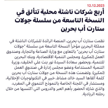
12.12.2023
أربع شركات ناشئة محلية تتألق في
النسخة التاسعة من سلسلة جولات
ستارت أب بحرين
نظمت ستارت أب بحرين، المنصة الرائدة للشركات الناشئة في
مملكة البحرين مؤخراً النسخة التاسعة من سلسلة “جولات
ستارت أب بحرين” بالتعاون مع وزارة الصناعة والتجارة، وصندوق
العمل (تمكين)، ومجلس التنمية الاقتصادية، وبنك البحرين
للتنمية
،
وبحضور سعادة السيدة نور بنت علي الخليف، وزيرة
التنمية المستدامة وعضو مجلس إدارة في صندوق العمل
(تمكين). وتضمنت هذه النسخة من جولات ستارت أب بحرين
كلمة ألقاها السيد خالد مشاط
،
خبير في التكنولوجيات الإحلالية،
ومستشار في اللجنة الخاصة بالنموذج التنموي في المغرب
،
والذي شارك الحضور بأهم العبر
والدروس
التي اكتسبها من خلال
رحلته الريادية.