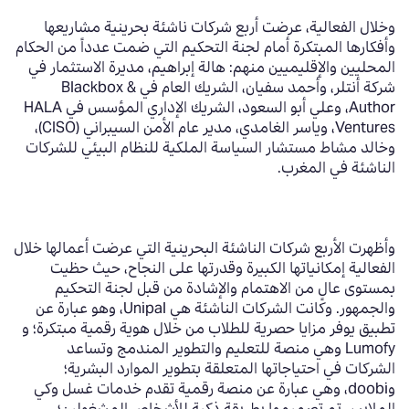
وخلال الفعالية، عرضت أربع شركات ناشئة بحرينية مشاريعها
وأفكارها المبتكرة أمام لجنة التحكيم التي ضمت عدداً من الحكام
المحليين والإقليميين منهم: هالة إبراهيم، مديرة الاستثمار في
شركة أنتلر
،
وأحمد سفيان، الشريك العام في
Blackbox &
Author
، وعلي أبو السعود، الشريك الإداري المؤسس في
HALA
Ventures
، وياسر الغامدي، مدير عام الأمن السيبراني (
CISO
)،
وخالد مشاط مستشار السياسة الملكية للنظام البيئي للشركات
الناشئة في المغرب.
وأظهرت الأربع شركات الناشئة البحرينية التي عرضت أعمالها خلال
الفعالية
إمكانياتها الكبيرة وقدرتها على النجاح، حيث حظيت
بمستوى عالٍ من الاهتمام والإشادة من قبل لجنة التحكيم
والجمهور. وكانت الشركات الناشئة هي
Unipal،
وهو عبارة عن
تطبيق يوفر مزايا حصرية للطلاب من خلال هوية رقمية مبتكرة
؛
و
Lumofy
وهي منصة للتعليم والتطوير المندمج وتساعد
الشركات في احتياجاتها المتعلقة بتطوير الموارد البشرية
؛
و
doobi،
وهي عبارة عن منصة رقمية تقدم خدمات غسل وكي